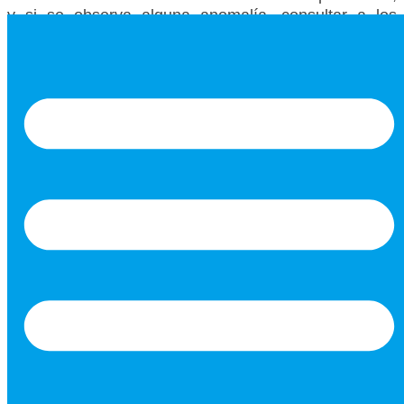
y si se observa alguna anomalía, consultar a los
especialistas de
tratamiento para el cáncer en
Málaga
.
En la consulta
Cellumed Clinic
tenemos varios años
de experiencia en la atención a las personas con esta
enfermedad y estamos comprometidos con la lucha
de diferentes tipos de cánceres. Llámanos y pide más
información sin compromiso. Estaremos encantados
de atenderte y solucionar tus dudas, atesorándote en
lo que necesites.
Compartir: